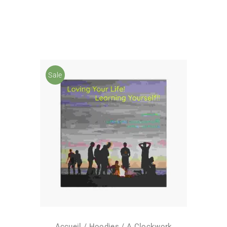
Sale
Accueil
/
Hoodies
/ A Clockwork