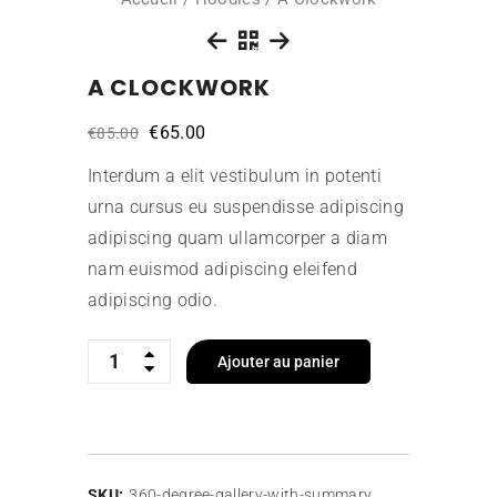
A CLOCKWORK
Le
Le
€
65.00
€
85.00
prix
prix
initial
actuel
Interdum a elit vestibulum in potenti
était :
est :
urna cursus eu suspendisse adipiscing
€85.00.
€65.00.
adipiscing quam ullamcorper a diam
nam euismod adipiscing eleifend
adipiscing odio.
Quantity
Ajouter au panier
SKU:
360-degree-gallery-with-summary